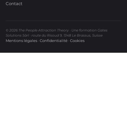
Contact
© 2026 The People Attraction Theory · Une formation Gates
Solutions Sàrl · route du Risoud 9, 1348 Le Brassus, Suisse
Mentions légales
·
Confidentialité
·
Cookies