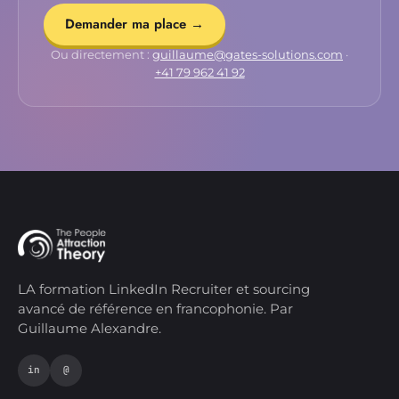
Demander ma place →
Ou directement :
guillaume@gates-solutions.com
·
+41 79 962 41 92
LA formation LinkedIn Recruiter et sourcing
avancé de référence en francophonie. Par
Guillaume Alexandre.
in
@