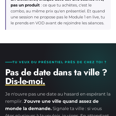
pas un produit
: ce que tu achètes, c'est le
combo, au même prix qu'en présentiel. Et quand
une session ne propose pas le Module 1 en live, tu
le prends en VOD avant de rejoindre les séances.
TU VEUX DU PRÉSENTIEL PRÈS DE CHEZ TOI ?
Pas de date dans ta ville ?
Dis-le-moi.
Je n'ouvre pas une date au hasard en espérant la
remplir.
J'ouvre une ville quand assez de
monde la demande.
Signale ta ville : si vous
êtes plusieurs à la vouloir, je viens. En attendant,