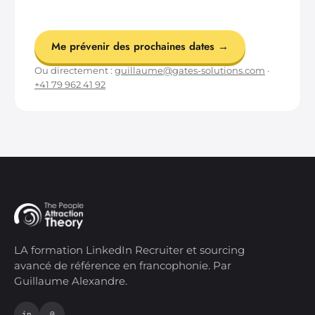
Me prévenir des prochaines dates →
Ou directement :
guillaume@gates-solutions.com
·
+41 79 962 41 92
LA formation LinkedIn Recruiter et sourcing
avancé de référence en francophonie. Par
Guillaume Alexandre.
in
@