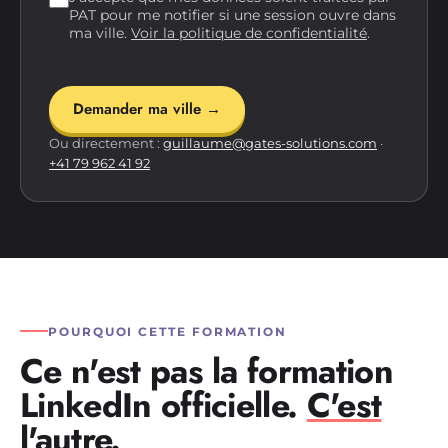
PAT pour me notifier si une session ouvre dans
ma ville.
Voir la politique de confidentialité
.
Demander ma ville →
Ou directement :
guillaume@gates-solutions.com
·
+41 79 962 41 92
POURQUOI CETTE FORMATION
Ce n'est pas la formation
LinkedIn officielle.
C'est
l'autre.