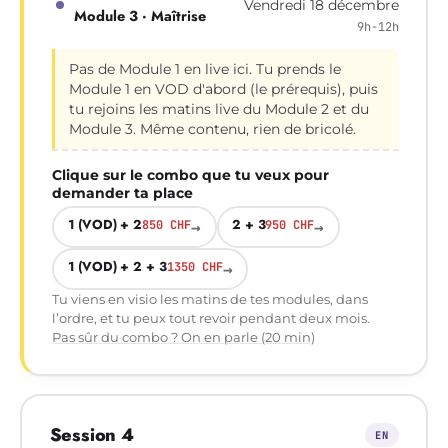
Vendredi 18 décembre
Module 3 · Maîtrise
9h-12h
Pas de Module 1 en live ici. Tu prends le
Module 1 en VOD d'abord (le prérequis), puis
tu rejoins les matins live du Module 2 et du
Module 3. Même contenu, rien de bricolé.
Clique sur le combo que tu veux pour
demander ta place
1 (VOD) + 2
2 + 3
850 CHF
→
950 CHF
→
1 (VOD) + 2 + 3
1350 CHF
→
Tu viens en visio les matins de tes modules, dans
l’ordre, et tu peux tout revoir pendant deux mois.
Pas sûr du combo ? On en parle (20 min)
Session 4
EN